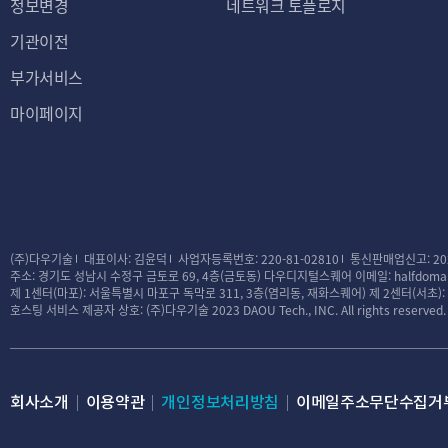
정보변경
네트워크 토플로지
기관이전
부가서비스
마이페이지
(주)다우기술
대표이사: 김윤덕
사업자등록번호: 220-81-02810
통신판매업신고: 20
주소: 경기도 성남시 수정구 금토로 69, 4층(금토동) 다우디지털스퀘어
이메일: halfdomai
제 1센터(마포): 서울특별시 마포구 독막로 311, 3층(염리동, 재화스퀘어)
제 2센터(서초)
호스팅 서비스 제공자 상호: (주)다우기술
2023 DAOU Tech., INC. All rights reserved.
회사소개
이용약관
개인정보처리방침
이메일주소무단수집거