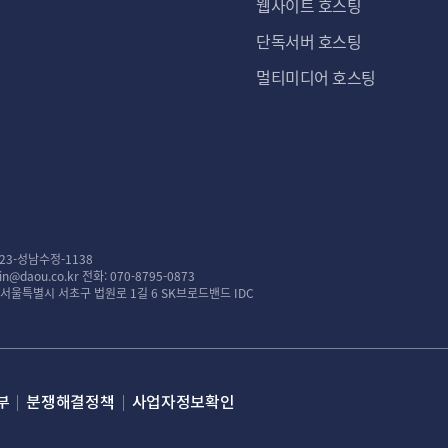
웹사이트 호스팅
단독서버 호스팅
멀티미디어 호스팅
23-성남수정-1138
n@daou.co.kr
전화: 070-8795-0873
: 서울특별시 서초구 법원로 1길 6 SK브로드밴드 IDC
부
분쟁해결정책
사업자정보확인