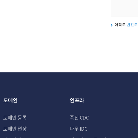
아직도
반값도
도메인
인프라
도메인 등록
죽전 CDC
도메인 연장
다우 IDC