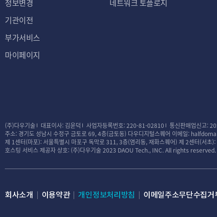
정보변경
네트워크 토플로지
기관이전
부가서비스
마이페이지
(주)다우기술
대표이사: 김윤덕
사업자등록번호: 220-81-02810
통신판매업신고: 20
주소: 경기도 성남시 수정구 금토로 69, 4층(금토동) 다우디지털스퀘어
이메일: halfdomai
제 1센터(마포): 서울특별시 마포구 독막로 311, 3층(염리동, 재화스퀘어)
제 2센터(서초)
호스팅 서비스 제공자 상호: (주)다우기술
2023 DAOU Tech., INC. All rights reserved.
회사소개
이용약관
개인정보처리방침
이메일주소무단수집거