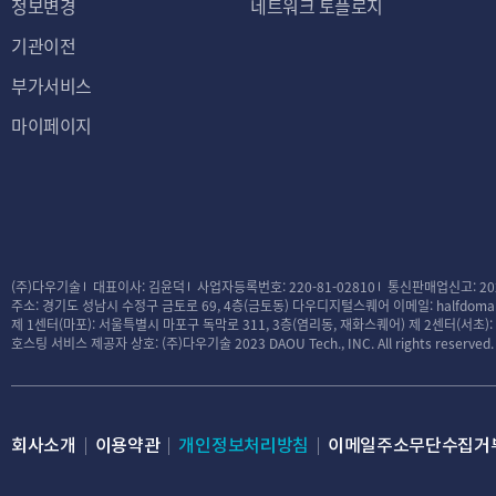
정보변경
네트워크 토플로지
기관이전
부가서비스
마이페이지
(주)다우기술
대표이사: 김윤덕
사업자등록번호: 220-81-02810
통신판매업신고: 20
주소: 경기도 성남시 수정구 금토로 69, 4층(금토동) 다우디지털스퀘어
이메일: halfdomai
제 1센터(마포): 서울특별시 마포구 독막로 311, 3층(염리동, 재화스퀘어)
제 2센터(서초)
호스팅 서비스 제공자 상호: (주)다우기술
2023 DAOU Tech., INC. All rights reserved.
회사소개
이용약관
개인정보처리방침
이메일주소무단수집거