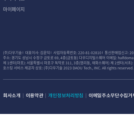
마이페이지
(주)다우기술
대표이사: 김윤덕
사업자등록번호: 220-81-02810
통신판매업신고: 20
주소: 경기도 성남시 수정구 금토로 69, 4층(금토동) 다우디지털스퀘어
이메일: halfdomai
제 1센터(마포): 서울특별시 마포구 독막로 311, 3층(염리동, 재화스퀘어)
제 2센터(서초)
호스팅 서비스 제공자 상호: (주)다우기술
2023 DAOU Tech., INC. All rights reserved.
회사소개
이용약관
개인정보처리방침
이메일주소무단수집거