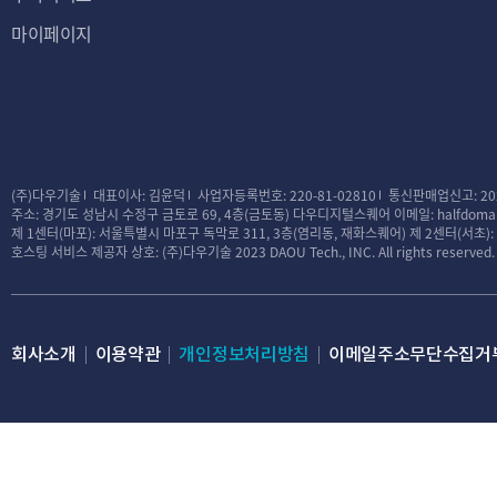
마이페이지
(주)다우기술
대표이사: 김윤덕
사업자등록번호: 220-81-02810
통신판매업신고: 20
주소: 경기도 성남시 수정구 금토로 69, 4층(금토동) 다우디지털스퀘어
이메일: halfdomai
제 1센터(마포): 서울특별시 마포구 독막로 311, 3층(염리동, 재화스퀘어)
제 2센터(서초)
호스팅 서비스 제공자 상호: (주)다우기술
2023 DAOU Tech., INC. All rights reserved.
회사소개
이용약관
개인정보처리방침
이메일주소무단수집거