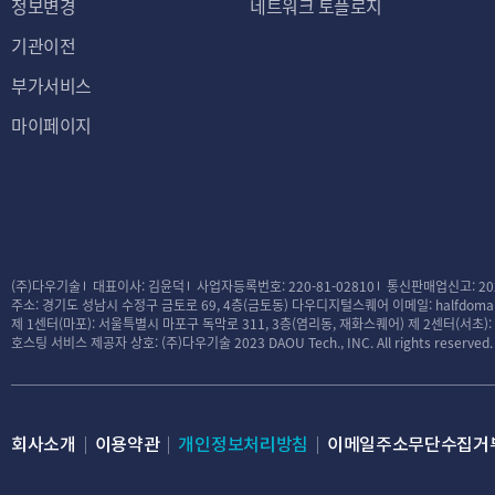
정보변경
네트워크 토플로지
기관이전
부가서비스
마이페이지
(주)다우기술
대표이사: 김윤덕
사업자등록번호: 220-81-02810
통신판매업신고: 20
주소: 경기도 성남시 수정구 금토로 69, 4층(금토동) 다우디지털스퀘어
이메일: halfdomai
제 1센터(마포): 서울특별시 마포구 독막로 311, 3층(염리동, 재화스퀘어)
제 2센터(서초)
호스팅 서비스 제공자 상호: (주)다우기술
2023 DAOU Tech., INC. All rights reserved.
회사소개
이용약관
개인정보처리방침
이메일주소무단수집거