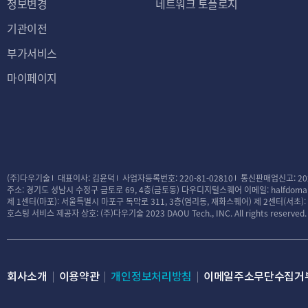
정보변경
네트워크 토플로지
기관이전
부가서비스
마이페이지
(주)다우기술
대표이사: 김윤덕
사업자등록번호: 220-81-02810
통신판매업신고: 20
주소: 경기도 성남시 수정구 금토로 69, 4층(금토동) 다우디지털스퀘어
이메일: halfdomai
제 1센터(마포): 서울특별시 마포구 독막로 311, 3층(염리동, 재화스퀘어)
제 2센터(서초)
호스팅 서비스 제공자 상호: (주)다우기술
2023 DAOU Tech., INC. All rights reserved.
회사소개
이용약관
개인정보처리방침
이메일주소무단수집거