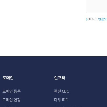
아직도
반값도
도메인
인프라
도메인 등록
죽전 CDC
도메인 연장
다우 IDC