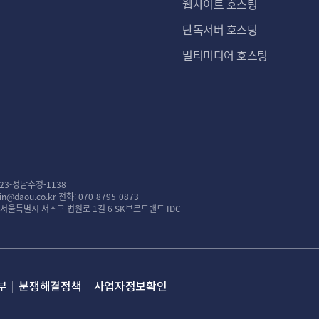
웹사이트 호스팅
단독서버 호스팅
멀티미디어 호스팅
23-성남수정-1138
n@daou.co.kr
전화: 070-8795-0873
: 서울특별시 서초구 법원로 1길 6 SK브로드밴드 IDC
부
분쟁해결정책
사업자정보확인