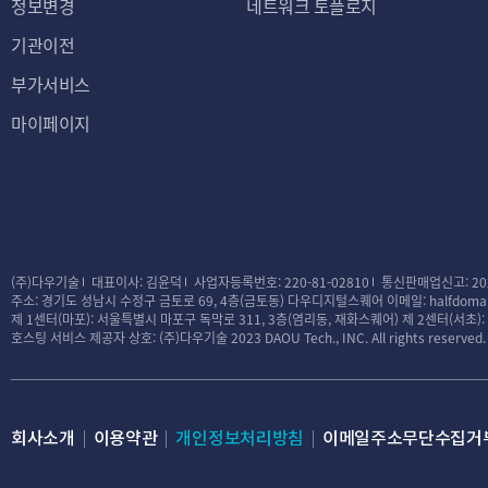
정보변경
네트워크 토플로지
기관이전
부가서비스
마이페이지
(주)다우기술
대표이사: 김윤덕
사업자등록번호: 220-81-02810
통신판매업신고: 20
주소: 경기도 성남시 수정구 금토로 69, 4층(금토동) 다우디지털스퀘어
이메일: halfdomai
제 1센터(마포): 서울특별시 마포구 독막로 311, 3층(염리동, 재화스퀘어)
제 2센터(서초)
호스팅 서비스 제공자 상호: (주)다우기술
2023 DAOU Tech., INC. All rights reserved.
회사소개
이용약관
개인정보처리방침
이메일주소무단수집거