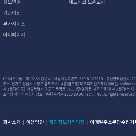
정보변경
네트워크 토플로지
기관이전
부가서비스
마이페이지
(주)다우기술
대표이사: 김윤덕
사업자등록번호: 220-81-02810
통신판매업신고: 20
주소: 경기도 성남시 수정구 금토로 69, 4층(금토동) 다우디지털스퀘어
이메일: halfdomai
제 1센터(마포): 서울특별시 마포구 독막로 311, 3층(염리동, 재화스퀘어)
제 2센터(서초)
호스팅 서비스 제공자 상호: (주)다우기술
2023 DAOU Tech., INC. All rights reserved.
회사소개
이용약관
개인정보처리방침
이메일주소무단수집거