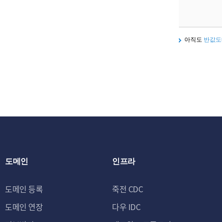
아직도
반값도
도메인
인프라
도메인 등록
죽전 CDC
도메인 연장
다우 IDC