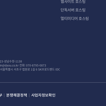
웹사이트 호스팅
단독서버 호스팅
멀티미디어 호스팅
23-성남수정-1138
n@daou.co.kr
전화: 070-8795-0873
: 서울특별시 서초구 법원로 1길 6 SK브로드밴드 IDC
부
분쟁해결정책
사업자정보확인