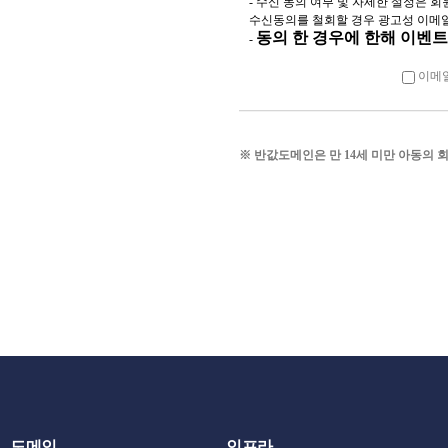
- 수신 동의 여부 및 자세한 설정은
수신동의를 철회할 경우 광고성 이메
않는 범위에서 이 약
동의 한 경우에 한해 이벤트
-
3. 회사가 약관을 
이메일
관과 함께 제1항의 
자 전까지 공지합니다
변경은 최소한 30일
※ 반값도메인은 만 14세 미만 아동의 
로그인시 동의창 등의
4. 회사가 전항에 
경 적용일 까지 거
는 뜻을 명확하게 
사표시를 하지 아니
5. 이용자가 개정약
을 적용할 수 없으며
만, 기존 약관을 적
약을 해지할 수 있습
6. 이용자는 약관의
로 인한 이용자의 피
도메인
인프라