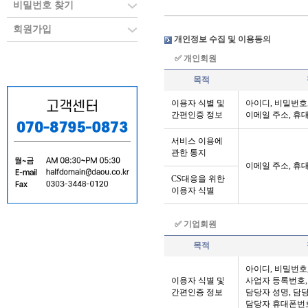
비밀번호 찾기
이 약관은 주식회사 
회원가입
인 등록 서비스인 반
개인정보 수집 및 이용동의
사와 이용자의 권리 
✅ 개인회원
로 합니다.
목적
이용자 식별 및
아이디, 비밀번호,
제 2 조 [용어의 정의
간편인증 정보
이메일 주소, 휴
서비스 이용에
이 약관에서 사용하는
관한 통지
이메일 주소, 휴
1. 반값도메인 : 
CS대응을 위한
메인 등록대행 서비
이용자 식별
2. 이용자 : 회사와
도의 기준과 절차에 
✅ 기업회원
4. 이용계약 : 서
목적
5. 이용정지 : 회
아이디, 비밀번호,
보류하는 것
이용자 식별 및
사업자 등록번호,
간편인증 정보
담당자 성명, 담
6. 해지 : 회사와
담당자 휴대폰번