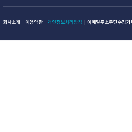
아니거나 타인의 명
③ 허위의 정보를 기
회사소개
이용약관
개인정보처리방침
이메일주소무단수집거
④ 만 14세 미만의
⑤ 이용자가 서비스
용에 지장을 줄 것으
⑥ 이용자의 귀책사
을 위반하며 신청하
⑦ 기타 회사가 관련
속에 반할 우려가 
⑧ 회사가 제공하는 
2항에 의하여 회사로
3. 제1항에 따른 
본인확인 인증을 요청
4. 회사는 서비스관
경우에는 승낙을 유보
5. 이용계약의 성립