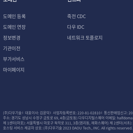
7. 이 약관의 적용
단, 채권 또는 채무
도메인 등록
죽전 CDC
니다.
도메인 연장
다우 IDC
제 2 장 이용자의
정보변경
네트워크 토플로지
기관이전
부가서비스
제 4 조 [이용계약 체
마이페이지
1. 이용계약은 이용
대하여 동의를 한 
승낙함으로써 체결됩
2. 회사는 가입신청
니다. 다만, 회사는
(주)다우기술
대표이사: 김윤덕
사업자등록번호: 220-81-02810
통신판매업신고: 20
나 사후에 이용계약을
주소: 경기도 성남시 수정구 금토로 69, 4층(금토동) 다우디지털스퀘어
이메일: halfdomai
제 1센터(마포): 서울특별시 마포구 독막로 311, 3층(염리동, 재화스퀘어)
제 2센터(서초)
① 가입신청자가 이
호스팅 서비스 제공자 상호: (주)다우기술
2023 DAOU Tech., INC. All rights reserved.
경우, 단 회사의 이