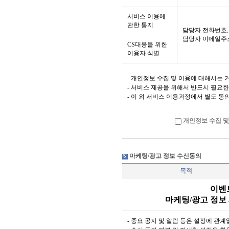
7. 아이디(ID) :
서비스 이용에
가 인정한 문자와 숫
관한 통지
담당자 전화번호,
8. 비밀번호 : 이
담당자 이메일주
CS대응을 위한
보호하기 위해 이용
이용자 식별
9. 휴면아이디 : 
아이디
- 개인정보 수집 및 이용에 대해서는
- 서비스 제공을 위해서 반드시 필요
10. '포인트'는 
- 이 외 서비스 이용과정에서 별도 동
하게 적립되는 포인트
조정, 회수 할 수 
개인정보 수집 및
터를 말합니다.
마케팅/광고 정보 수신동의
제 3 조 [약관의 게시
목적
1. 회사는 이 약관
이벤
마케팅/광고 정보
게시합니다.
2. 회사는 "약관
- 중요 공지 및 알림 등은 설정에 관
법률(이하 "정보통신