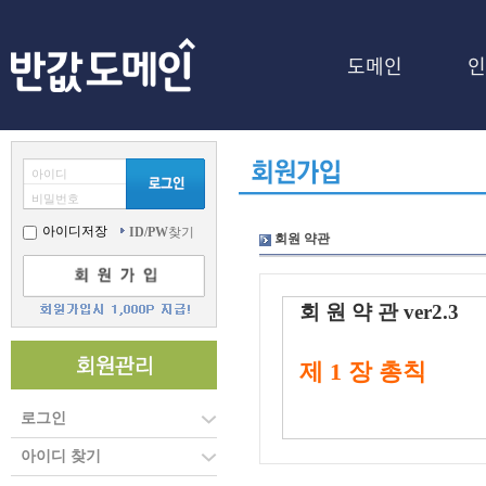
도메인
인
아이디
비밀번호
아이디저장
ID/PW
찾기
회원 약관
회 원 약 관 ver2.3
제 1 장 총칙
로그인
아이디 찾기
제 1 조 [목적]