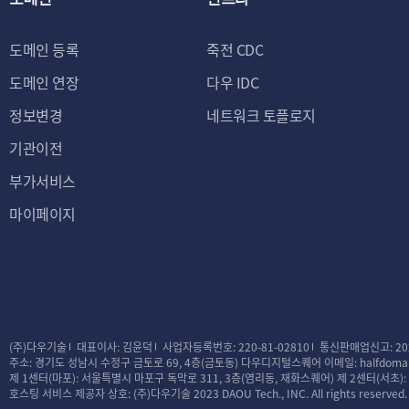
7. 이 약관의 적용
단, 채권 또는 채무
도메인 등록
죽전 CDC
니다.
도메인 연장
다우 IDC
제 2 장 이용자의
정보변경
네트워크 토플로지
기관이전
부가서비스
제 4 조 [이용계약 체
마이페이지
1. 이용계약은 이용
대하여 동의를 한 
승낙함으로써 체결됩
2. 회사는 가입신청
니다. 다만, 회사는
(주)다우기술
대표이사: 김윤덕
사업자등록번호: 220-81-02810
통신판매업신고: 20
나 사후에 이용계약을
주소: 경기도 성남시 수정구 금토로 69, 4층(금토동) 다우디지털스퀘어
이메일: halfdomai
제 1센터(마포): 서울특별시 마포구 독막로 311, 3층(염리동, 재화스퀘어)
제 2센터(서초)
① 가입신청자가 이
호스팅 서비스 제공자 상호: (주)다우기술
2023 DAOU Tech., INC. All rights reserved.
경우, 단 회사의 이