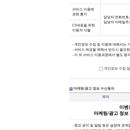
7. 아이디(ID) :
서비스 이용에
가 인정한 문자와 숫
관한 통지
담당자 전화번호,
8. 비밀번호 : 이
담당자 이메일주
CS대응을 위한
보호하기 위해 이용
이용자 식별
9. 휴면아이디 : 
아이디
- 개인정보 수집 및 이용에 대해서는
- 서비스 제공을 위해서 반드시 필요
10. '포인트'는 
- 이 외 서비스 이용과정에서 별도 동
하게 적립되는 포인트
조정, 회수 할 수 
개인정보 수집 및
터를 말합니다.
마케팅/광고 정보 수신동의
제 3 조 [약관의 게시
목적
1. 회사는 이 약관
이벤
마케팅/광고 정보
게시합니다.
2. 회사는 "약관
- 중요 공지 및 알림 등은 설정에 관
법률(이하 "정보통신