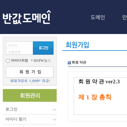
도메인
인
아이디
비밀번호
아이디저장
ID/PW
찾기
회원 약관
회 원 약 관 ver2.3
제 1 장 총칙
로그인
아이디 찾기
제 1 조 [목적]