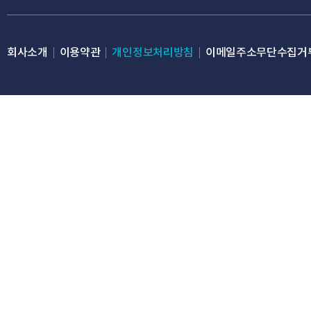
아니거나 타인의 명
③ 허위의 정보를 기
회사소개
이용약관
개인정보처리방침
이메일주소무단수집거
④ 만 14세 미만의
⑤ 이용자가 서비스
용에 지장을 줄 것으
⑥ 이용자의 귀책사
을 위반하며 신청하
⑦ 기타 회사가 관련
속에 반할 우려가 
⑧ 회사가 제공하는 
2항에 의하여 회사로
3. 제1항에 따른 
본인확인 인증을 요청
4. 회사는 서비스관
경우에는 승낙을 유보
5. 이용계약의 성립