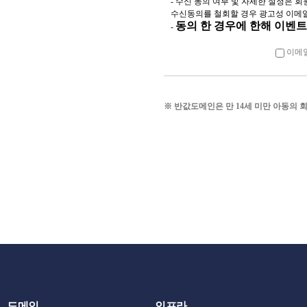
- 수신 동의 여부 및 자세한 설정은
수신동의를 철회할 경우 광고성 이메
않는 범위에서 이 약
동의 한 경우에 한해 이벤트
-
3. 회사가 약관을 
이메일
관과 함께 제1항의 
자 전까지 공지합니다
변경은 최소한 30일
※ 반값도메인은 만 14세 미만 아동의 
로그인시 동의창 등의
4. 회사가 전항에 
경 적용일 까지 거
는 뜻을 명확하게 
사표시를 하지 아니
5. 이용자가 개정약
을 적용할 수 없으며
만, 기존 약관을 적
약을 해지할 수 있습
6. 이용자는 약관의
로 인한 이용자의 피
도메인
인프라