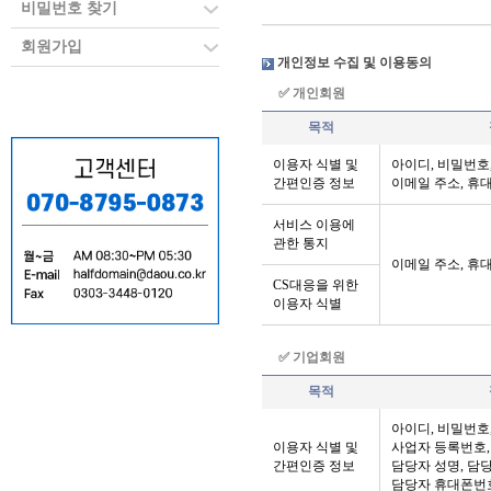
비밀번호 찾기
이 약관은 주식회사 
회원가입
인 등록 서비스인 반
개인정보 수집 및 이용동의
사와 이용자의 권리 
✅ 개인회원
로 합니다.
목적
이용자 식별 및
아이디, 비밀번호,
제 2 조 [용어의 정의
간편인증 정보
이메일 주소, 휴
서비스 이용에
이 약관에서 사용하는
관한 통지
이메일 주소, 휴
1. 반값도메인 : 
CS대응을 위한
메인 등록대행 서비
이용자 식별
2. 이용자 : 회사와
도의 기준과 절차에 
✅ 기업회원
4. 이용계약 : 서
목적
5. 이용정지 : 회
아이디, 비밀번호,
보류하는 것
이용자 식별 및
사업자 등록번호,
간편인증 정보
담당자 성명, 담
6. 해지 : 회사와
담당자 휴대폰번