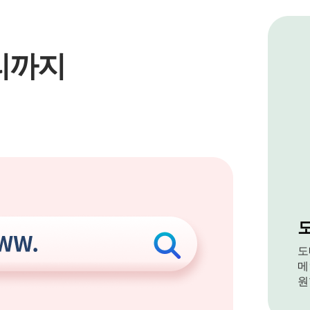
리까지
도
메
원