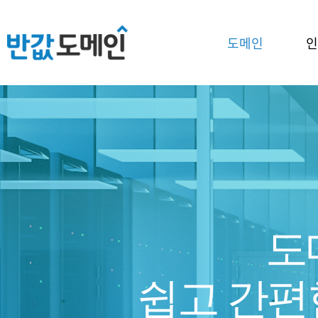
도메인
인
도
쉽고 간편