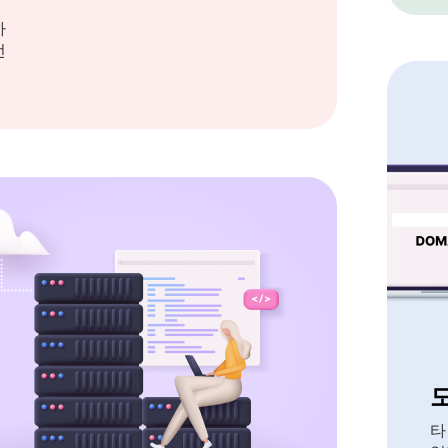
하
선
타